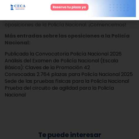
En nuestra
academia de policía nacional
Ceca, te
prepararemos eficazmente para que apruebes las
oposiciones de la Policía Nacional. ¡Comencemos!
Más entradas sobre las oposiciones a la Policía
Nacional:
Publicada la Convocatoria Policía Nacional 2026
Análisis del Examen de Policía Nacional (Escala
Básica): Claves de la Promoción 42
Convocadas 2.764 plazas para Policía Nacional 2025
Sede de las pruebas físicas para la Policía Nacional
Prueba del circuito de agilidad para la Policía
Nacional
Te puede interesar