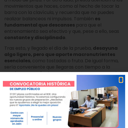
movimientos que haces, como al hecho de tocar la
barra con la clavícula, y recuerda que no puedes
realizar balanceos ni impulsos. También
es
fundamental que descanses
para que el
entrenamiento sea efectivo y que, pese a ello, seas
constante y disciplinado
.
Tras esto, y llegado el día de la prueba,
desayuna
algo ligero, pero que aporte macronutrientes
esenciales
, como tostadas o fruta. De igual forma,
sería conveniente que llegaras con tiempo a la
prueba para
calentar
, ponerte a tono y superar la
prueba de las dominadas de la Policía Nacional.
Recuerda que esta
prueba
, como las otras dos, es
eliminatoria
. Es decir, que en el caso de superarla,
el aspirante tiene que esperar a una nueva
convocatoria. Además, debes presentar un
certificado médico
que acredite tu aptitud física
para realizar estos ejercicios. De no hacerlo,
quedarás excluido.