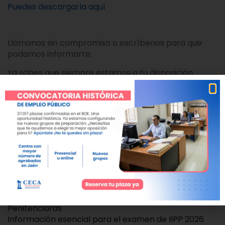
Puedes descargarla aquí
Llámanos sin compromiso o escríbenos para que
podamos informarte.
Ya sabes que siempre estamos a tu disposición.
💌 academiaceca.es
📞 953255850
Responsable del curso: Fran Galán (655 994 377)
Mas entradas sobre nuestra
Academia de
Oposiciones a Instituciones Penitenciarias
:
Convocatoria de Instituciones Penitenciarias 2026
Nuevo curso de Ayudantes de Instituciones
Penitenciaras
Información esencial para el examen de IIPP 2026