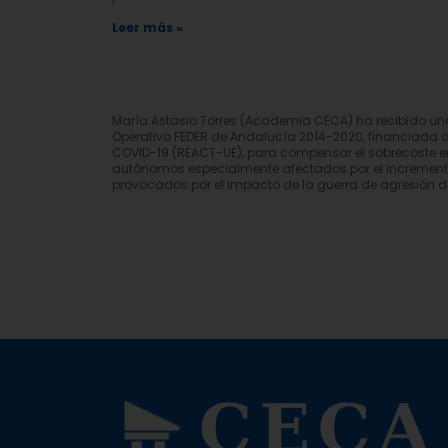
Leer más »
María Astasio Torres (Academia CECA) ha recibido u
Operativo FEDER de Andalucía 2014-2020, financiada 
COVID-19 (REACT-UE), para compensar el sobrecoste en
autónomos especialmente afectados por el incremento d
provocados por el impacto de la guerra de agresión d