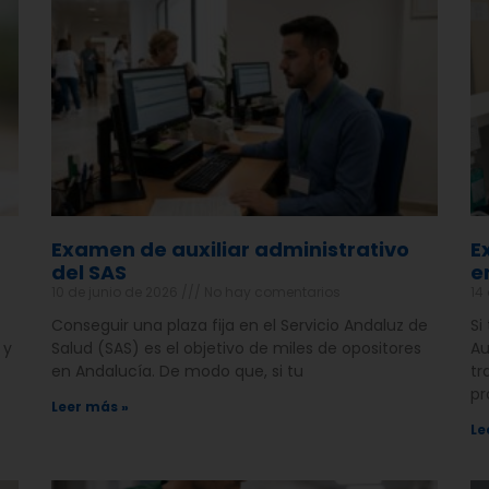
Examen de auxiliar administrativo
E
del SAS
e
10 de junio de 2026
No hay comentarios
14
Conseguir una plaza fija en el Servicio Andaluz de
Si
 y
Salud (SAS) es el objetivo de miles de opositores
Au
en Andalucía. De modo que, si tu
tr
pr
Leer más »
Le