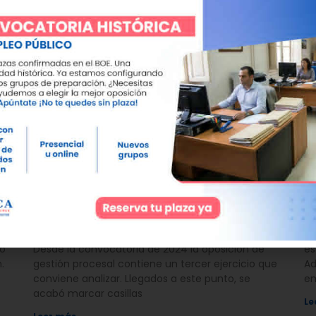
l
¿Cómo es el tercer ejercicio de
R
gestión procesal?
12
12 de febrero de 2026
No hay comentarios
La
ro
Desde la convocatoria de 2024 la oposición de
es
.
gestión procesal contiene un tercer ejercicio que
Ad
conviene analizar. Llegados a este punto, se
em
acabó marcar casillas
Le