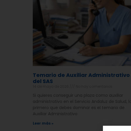
Temario de Auxiliar Administrativo
del SAS
14 de mayo de 2026
No hay comentarios
Si quieres conseguir una plaza como auxiliar
administrativo en el Servicio Andaluz de Salud, l
primero que debes dominar es el temario de
Auxiliar Administrativo
Leer más »