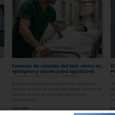
Examen de celador del SAS: cómo es,
E
ejemplos y claves para aprobarlo
P
9 de abril de 2026
No hay comentarios
12
Si estás preparando la oposición de celador del
Un
o
Servicio Andaluz de Salud (SAS), saber cómo es el
de
examen puede ser tan importante como
pr
memorizar la
Pr
Leer más »
Le