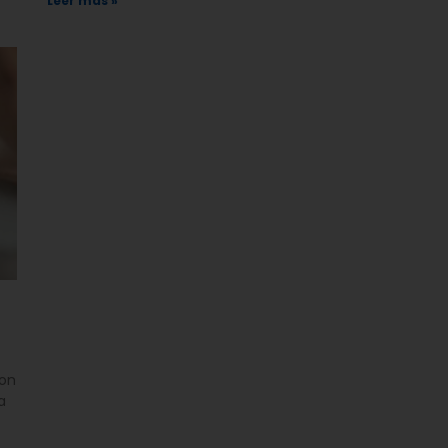
Leer más »
con
a