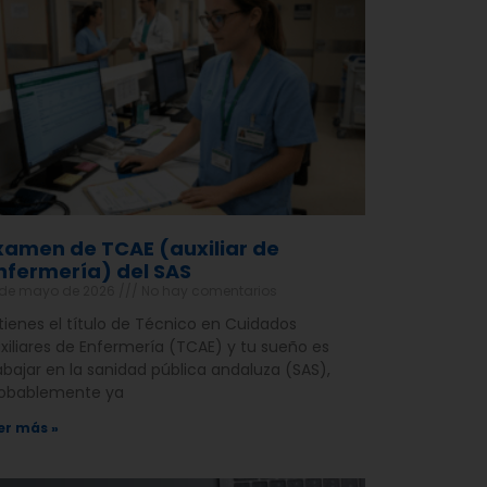
xamen de TCAE (auxiliar de
nfermería) del SAS
 de mayo de 2026
No hay comentarios
 tienes el título de Técnico en Cuidados
xiliares de Enfermería (TCAE) y tu sueño es
abajar en la sanidad pública andaluza (SAS),
obablemente ya
er más »