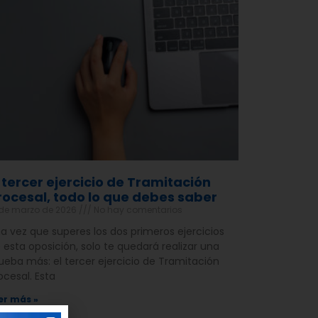
l tercer ejercicio de Tramitación
rocesal, todo lo que debes saber
 de marzo de 2026
No hay comentarios
a vez que superes los dos primeros ejercicios
 esta oposición, solo te quedará realizar una
ueba más: el tercer ejercicio de Tramitación
ocesal. Esta
er más »