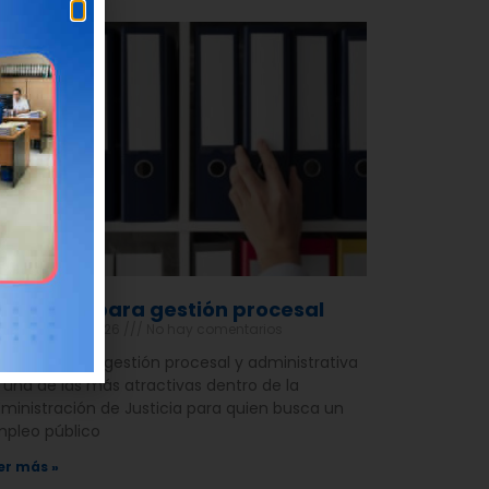
equisitos para gestión procesal
 de febrero de 2026
No hay comentarios
 oposición de gestión procesal y administrativa
 una de las más atractivas dentro de la
ministración de Justicia para quien busca un
pleo público
er más »