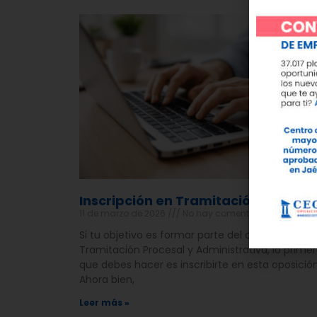
Inscripción en Tramitación Procesa
11 de marzo de 2026
No hay comentarios
Si tu objetivo es formar parte del cuerpo de
Tramitación Procesal y Administrativa, lo prime
que debes hacer es inscribirte en esta oposición
Ahora bien,
Leer más »