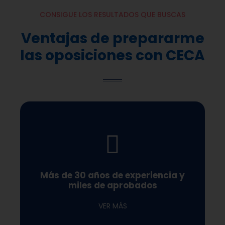
CONSIGUE LOS RESULTADOS QUE BUSCAS
Ventajas de prepararme
las oposiciones con CECA
oposición
constantemente los primeros puestos en cada
Más de 30 años de experiencia y
sus exámenes, sino que ¡sobresalen!, ocupando
miles de aprobados
Nuestros opositores no sólo aprueban con éxito
VER MÁS