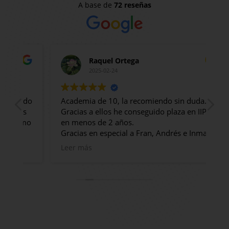
A base de
72 reseñas
Raquel Ortega
2025-02-24
ido
Academia de 10, la recomiendo sin duda.
Ac
s
Gracias a ellos he conseguido plaza en IIPP
co
omo
en menos de 2 años.
Tr
Gracias en especial a Fran, Andrés e Inma!
Pr
Son muy profesionales, están siempre
lo
Leer más
Le
atentos, te informan de todo, generan un
m
clima muy bueno en clase, clases amenas
Es
pero muy productivas, en definitiva estoy
ha
muy contenta y muy agradecida por el trato
ex
a
y la formación recibida.
de
ex