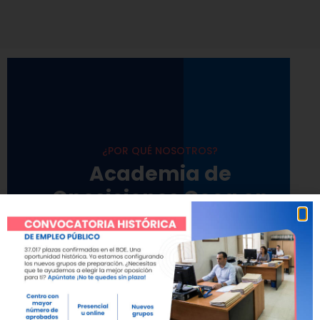
¿POR QUÉ NOSOTROS?
Academia de
Oposiciones Ceca en
cifras
En Academia CECA, nos enorgullece el
impacto positivo que hemos tenido en la
vida de nuestros alumnos. A lo largo de los