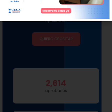
años, hemos alcanzado logros significativos
que reflejan nuestro compromiso con la
excelencia y el éxito de nuestros
opositores.
QUIERO OPOSITAR
2,614
aprobados