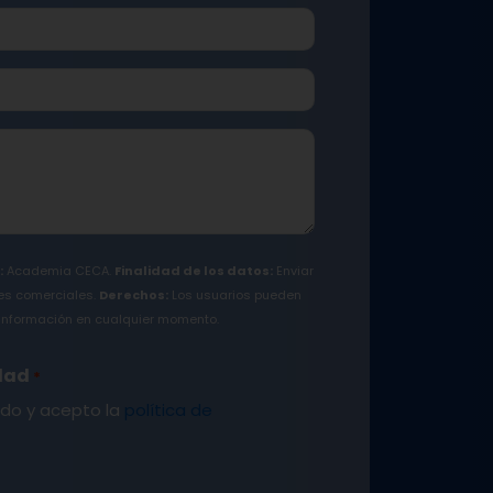
:
Academia CECA.
Finalidad de los datos:
Enviar
es comerciales.
Derechos:
Los usuarios pueden
su información en cualquier momento.
idad
*
ído y acepto la
política de