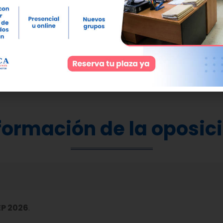
mporales.
formación de la oposic
P 2026
.