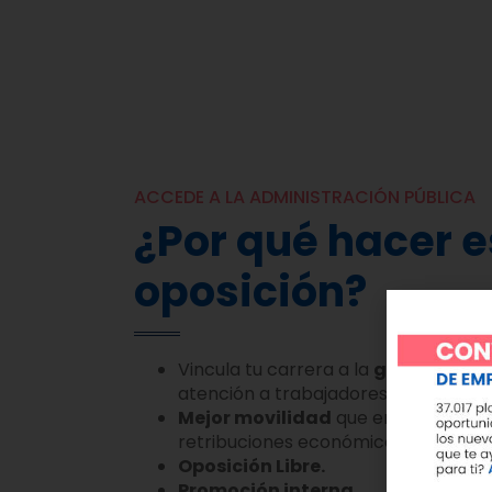
ACCEDE A LA ADMINISTRACIÓN PÚBLICA
¿Por qué hacer e
oposición?
Vincula tu carrera a la
gestión de p
atención a trabajadores.
Mejor movilidad
que en el resto de
retribuciones económicas en torno 
Oposición Libre.
P
romoción interna.