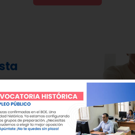
sta
restaciones
, o la
 cuerpos del Estado y
a los
1400 €.