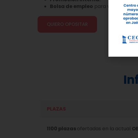
Bolsa de empleo
para vacantes te
QUIERO OPOSITAR
In
PLAZAS
1100 plazas
ofertadas en la actual
OE