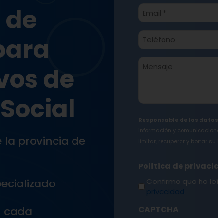
Email
 de
*
Teléfono*
para
*
Mensaje
vos de
Social
Responsable de los datos
información y comunicacion
 la provincia de
limitar, recuperar y borrar 
Política de privac
ecializado
Confirmo que he le
privacidad
.
CAPTCHA
a cada