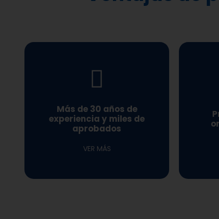
en cada oposición
mejor s
constantemente los primeros puestos
videograba
Más de 30 años de
¡sobresalen!, ocupando
P
insta
experiencia y miles de
con éxito sus exámenes, sino que
o
Des
aprobados
Nuestros opositores no sólo aprueban
VER MÁS