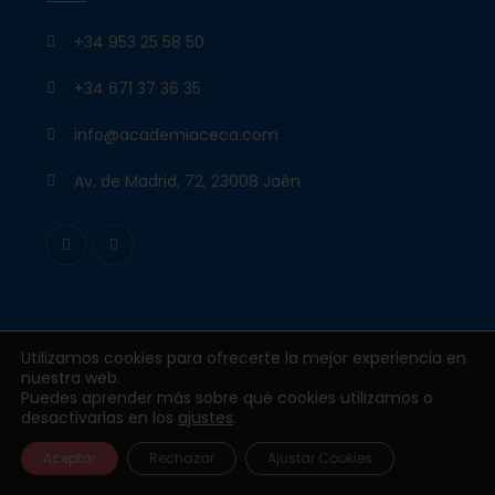
+34 953 25 58 50
+34 671 37 36 35
info@academiaceca.com
Av. de Madrid, 72, 23008 Jaén
Utilizamos cookies para ofrecerte la mejor experiencia en
nuestra web.
Todos los derechos reservados © 2026
Puedes aprender más sobre qué cookies utilizamos o
academiaceca.es
desactivarlas en los
ajustes
.
Aviso Legal y privacidad
Política de cookies
Aceptar
Rechazar
Ajustar Cookies