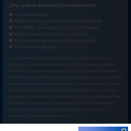
¿Por qué te decidiste por nosotros?
Por proximidad
Asesoramiento recibido en la academia
Me habéis generado mucha confianza
Mala experiencia en otros centros
Academia muy conocida en la ciudad
Por recomendación
En cumplimiento de la Ley de Servicios de la Sociedad de la
Información y de correo Electrónico y, de la Ley Orgánica sobre
Protección de Datos, le comunicamos que su dirección de correo
electrónico forma parte de un fichero automatizado con la finalidad
de mantener relaciones profesionales y/o comerciales. Si lo desea
puede ejercer sus derechos de acceso, rectificación, oposición y
cancelación de sus datos, dirigiéndose por escrito al Responsable
del Fichero, ACADEMIA CECA con domicilio en Avda. de Madrid, 72,
local 10, edificio ”Puerta de Jaén” o, mediante correo-e a la
dirección, info@academiaceca.com.