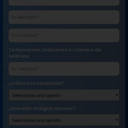
DNI
*
Tu
Municipio
*
Tu
Provincia
*
Te llamamos. Indícanos tu número de
teléfono
*
¿Cómo nos conociste?
*
¿Has sido antiguo alumno?