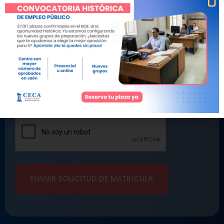
Responsable de los datos:
Academia CECA.
Finalidad de los
datos:
Enviar información y comunicaciones comerciales.
Derechos:
Los usuarios pueden limitar, recuperar y borrar su
información en cualquier momento.
Política de privacidad
*
Confirmo que he leído y acepto la
política de
privacidad
.
CAPTCHA