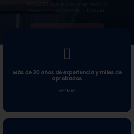
constantemente los primeros puestos en cada oposición
exámenes, sino que ¡sobresalen!, ocupando
Más de 30 años de experiencia y miles de
Nuestros opositores no sólo aprueban con éxito sus
aprobados
VER MÁS