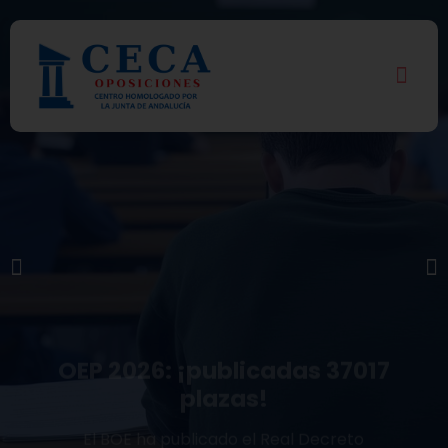
OEP 2026: ¡publicadas 37017
plazas!
El BOE ha publicado el Real Decreto
387/2026, por el que se aprueba la
tercera mejor OEP de la historia.
NOTICIA COMPLETA AQUÍ