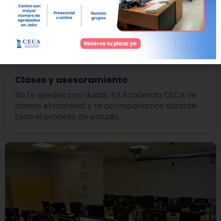
para sacarte las oposiciones
Clases y asesoramiento
No te quedes con dudas. En Academia CECA te
damos el material y te acompañamos durante
todo el proceso de estudio.