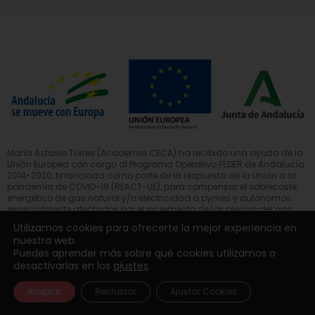
María Astasio Torres (Academia CECA) ha recibido una ayuda de la
Unión Europea con cargo al Programa Operativo FEDER de Andalucía
2014-2020, financiada como parte de la respuesta de la Unión a la
pandemia de COVID-19 (REACT-UE), para compensar el sobrecoste
energético de gas natural y/o electricidad a pymes y autónomos
especialmente afectados por el incremento de los precios del gas
natural y la electricidad provocados por el impacto de la guerra de
Utilizamos cookies para ofrecerte la mejor experiencia en
agresión de Rusia contra Ucrania.»
nuestra web.
Puedes aprender más sobre qué cookies utilizamos o
desactivarlas en los
ajustes
.
Aceptar
Rechazar
Ajustar Cookies