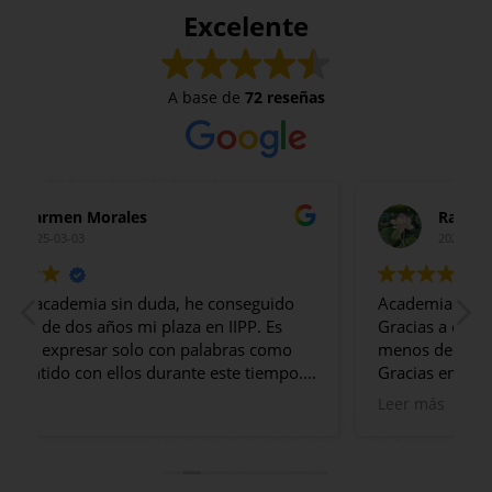
Excelente
A base de
72 reseñas
Raquel Ortega
2025-02-24
Academia de 10, la recomiendo sin duda.
Gracias a ellos he conseguido plaza en IIPP en
e
menos de 2 años.
P
Gracias en especial a Fran, Andrés e Inma! Son
P
muy profesionales, están siempre atentos, te
Leer más
informan de todo, generan un clima muy
bueno en clase, clases amenas pero muy
productivas, en definitiva estoy muy contenta
e
y muy agradecida por el trato y la formación
p