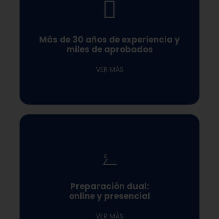
oposición
constantemente los primeros puestos en cada
Más de 30 años de experiencia y
sus exámenes, sino que ¡sobresalen!, ocupando
miles de aprobados
Nuestros opositores no sólo aprueban con éxito
VER MÁS
que mejor se adapta a tu ritmo de vida
directo o por videograbación, tú eliges la opción
Preparación dual:
Desde casa o en nuestras instalaciones, en
online y presencial
VER MÁS