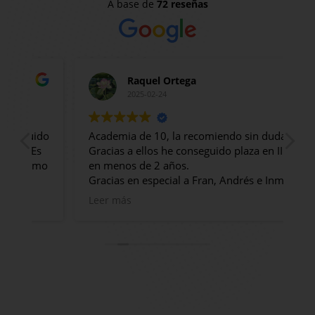
A base de
72 reseñas
Raquel Ortega
2025-02-24
ido
Academia de 10, la recomiendo sin duda.
Ac
s
Gracias a ellos he conseguido plaza en IIPP
co
omo
en menos de 2 años.
Tr
Gracias en especial a Fran, Andrés e Inma!
Pr
Son muy profesionales, están siempre
lo
Leer más
Le
atentos, te informan de todo, generan un
m
clima muy bueno en clase, clases amenas
Es
pero muy productivas, en definitiva estoy
ha
muy contenta y muy agradecida por el trato
ex
a
y la formación recibida.
de
ex