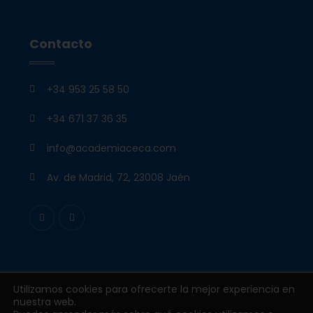
Contacto
+34 953 25 58 50
+34 671 37 36 35
info@academiaceca.com
Av. de Madrid, 72, 23008 Jaén
Utilizamos cookies para ofrecerte la mejor experiencia en
nuestra web.
Todos los derechos reservados © 2026