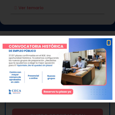
Ver temario
¿Estás preparado para
sacarte las oposiciones y
trabajar en el SAS?
Nosotros somos tu academia