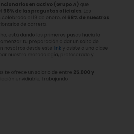
uncionarios en activo (Grupo A)
que
el
98% de las preguntas oficiales
. Los
 celebrado el 18 de enero, el
68% de nuestros
ionarios de carrera.
ha, está dando los primeros pasos hacia la
comenzar tu preparación o dar un salto de
on nosotros desde este
link
y asiste a una clase
ar nuestra metodología, profesorado y
as te ofrece un salario de entre
25.000 y
iación envidiable, trabajando