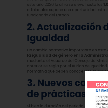
este año 2026 la cifra se eleva hasta las
1.
adicionales supone una oportunidad estra
funcionario del Estado.
2. Actualización 
Igualdad
Un cambio normativo importante en esta c
la igualdad de género en la Administra
mediante el Acuerdo del Consejo de Minis
anterior se regía por el III Plan de Igualdad
normativa que deben conocer los aspirant
3. Nuevos conten
de prácticas
Si bien la duración del periodo de prácti