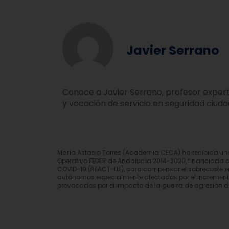
Javier Serrano
Conoce a Javier Serrano, profesor expert
y vocación de servicio en seguridad ciud
María Astasio Torres (Academia CECA) ha recibido u
Operativo FEDER de Andalucía 2014-2020, financiada 
COVID-19 (REACT-UE), para compensar el sobrecoste en
autónomos especialmente afectados por el incremento d
provocados por el impacto de la guerra de agresión d