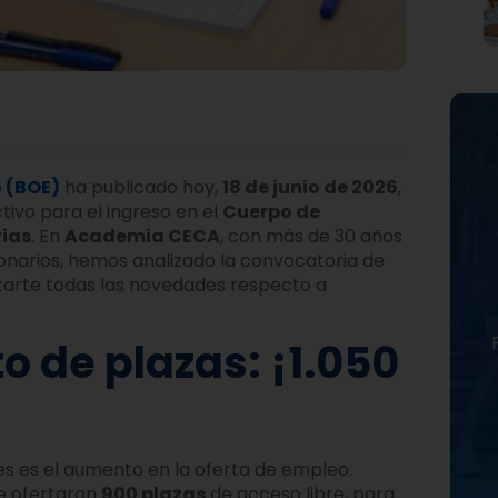
o (BOE)
ha publicado hoy,
18 de junio de 2026
,
tivo para el ingreso en el
Cuerpo de
rias
. En
Academia CECA
, con más de 30 años
onarios, hemos analizado la convocatoria de
ntarte todas las novedades respecto a
o de plazas: ¡1.050
es es el aumento en la oferta de empleo.
se ofertaron
900 plazas
de acceso libre, para