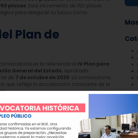
050 plazas
. Este incremento de 150 plazas
tégica para asegurar tu futuro como
Mas
del Plan de
Cat
onvocatoria es la referencia al
IV Plan para
ción General del Estado
, aprobado
tros de
7 de octubre de 2025
. La convocatoria
, lo que refleja la actualización constante de la
es.
idos en el periodo
cas se mantiene en un máximo de
12 meses
, la