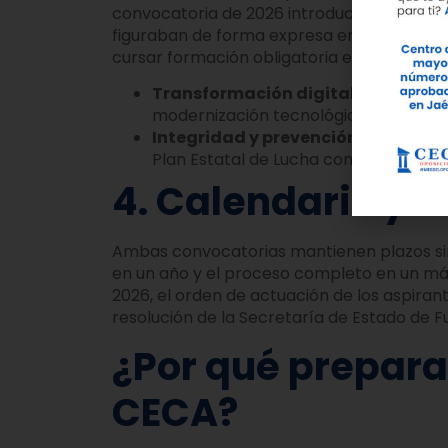
convocatoria de 2026 introduce nuevos mó
figuraban de forma expresa en la de 2025.
cursar formación obligatoria en:
Transformación digital e Inteligenc
modernización tecnológica de las adm
Integridad y prevención de la corr
Plan Estatal de Lucha contra la Corru
4. Calendario y 
Ambas convocatorias mantienen plazos simi
en un año y el proceso completo en un má
2026, el orden de actuación de los aspira
resolución de la Secretaría de Estado de Fu
¿Por qué prepar
CECA?