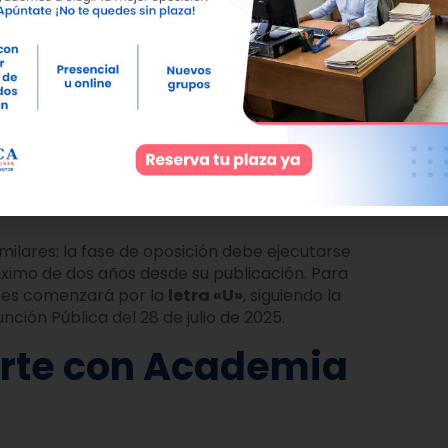
dulos formativos específicos que no
 Los nuevos funcionarios en prácticas deberán
ia Artificial:
Un módulo enfocado a la
inistraciones.
upción:
En cumplimiento de la medida 13 del
pción.
orden de actuación
lares: la fase de oposición debe ejecutarse
ximo de dos años desde su publicación. Para
ntes comenzará por la
letra «U»
, siguiendo la
nción Pública del 28 de julio de 2025.
arte con Academia