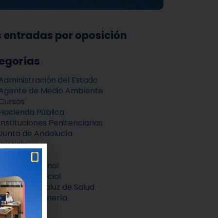
 entradas por oposición
egorías
Administración del Estado
Agente de Medio Ambiente
Cursos
Hacienda Pública
Instituciones Penitenciarias
Junta de Andalucía
Justicia
Noticias
Policía Nacional
Seguridad Social
Servicio Andaluz de Salud
Tropa y Marinería