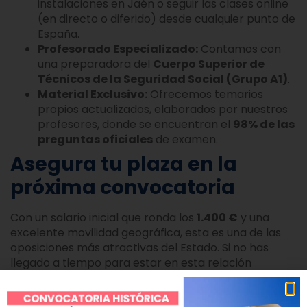
instalaciones en Jaén o seguir las clases online
(en directo o diferido) desde cualquier punto de
España.
Profesorado Especializado:
Contamos con
una preparadora del
Cuerpo Superior de
Técnicos de la Seguridad Social (Grupo A1)
.
Material Exclusivo:
Ofrecemos temarios
propios actualizados, elaborados por nuestros
profesores, donde se encuentran el
98% de las
preguntas oficiales
de examen.
Asegura tu plaza en la
próxima convocatoria
Con un salario inicial que ronda los
1.400 €
y una
excelente movilidad geográfica, esta es una de las
oposiciones más atractivas del Estado. Si no has
llegado a tiempo para estar en esta relación
definitiva admitidos Administrativo Seguridad Social o
quieres empezar a prepararte para la próxima OEP,