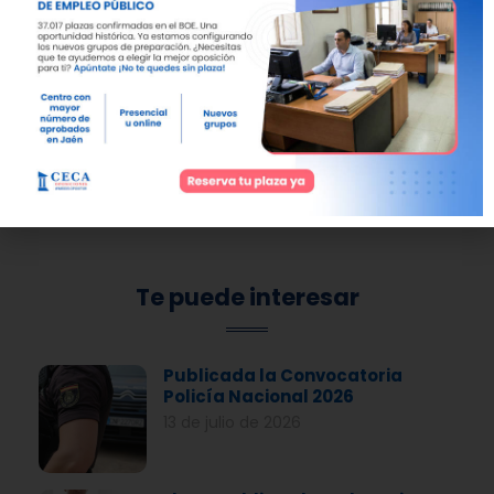
ahora es el momento de dar el paso.
Reserva tu plaza
o solicita información sin
compromiso:
Teléfonos:
+34 953 25 58 50 / +34 671 37 36 35.
Email:
info@academiaceca.com.
Dirección:
Av. de Madrid, 72, 23008 Jaén.
Te puede interesar
Publicada la Convocatoria
Policía Nacional 2026
13 de julio de 2026