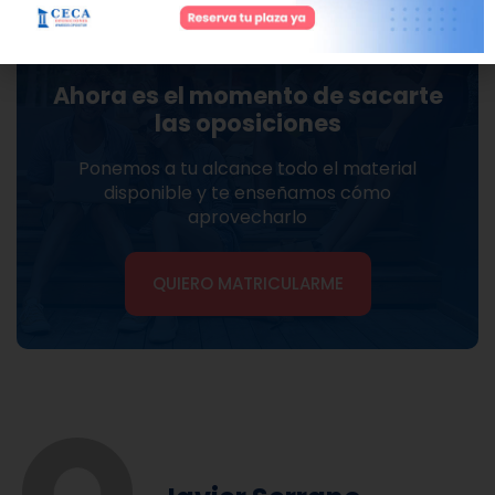
Ahora es el momento de sacarte
las oposiciones
Ponemos a tu alcance todo el material
disponible y te enseñamos cómo
aprovecharlo
QUIERO MATRICULARME