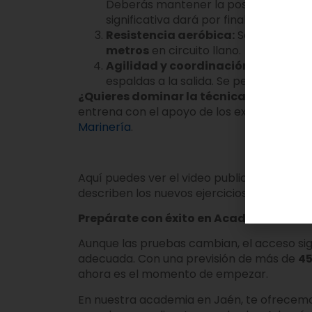
Deberás mantener la posición recta e
significativa dará por finalizada la pr
Resistencia aeróbica:
Se sustituye e
metros
en circuito llano.
Agilidad y coordinación:
Un circuit
espaldas a la salida. Se permite una ún
¿Quieres dominar la técnica de estos n
entrena con el apoyo de los expertos de n
Marinería
.
Aquí puedes ver el video publicado por el 
describen los nuevos ejercicios.
Prepárate con éxito en Academia Ceca
Aunque las pruebas cambian, el acceso sig
adecuada. Con una previsión de más de
45
ahora es el momento de empezar.
En nuestra academia en Jaén, te ofrecem