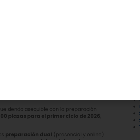
l mayor tiempo posible; cualquier desviación
ueba.
l test de ida y vuelta por una
carrera de 2000
Mas
o de eslalon (zigzag) que comienza sentado de
ica salida falsa por intento.
Cat
uevos ejercicios?
No dejes tu apto al azar y
uestra
academia de oposiciones para Tropa y
propio
Ministerio de Defensa
,
en el que se
ue siendo asequible con la preparación
00 plazas para el primer ciclo de 2026
,
os
preparación dual
(presencial y online)