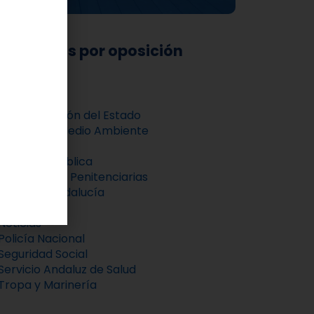
 entradas por oposición
egorías
Administración del Estado
Agente de Medio Ambiente
Cursos
Hacienda Pública
Instituciones Penitenciarias
Junta de Andalucía
Justicia
Noticias
Policía Nacional
Seguridad Social
Servicio Andaluz de Salud
Tropa y Marinería