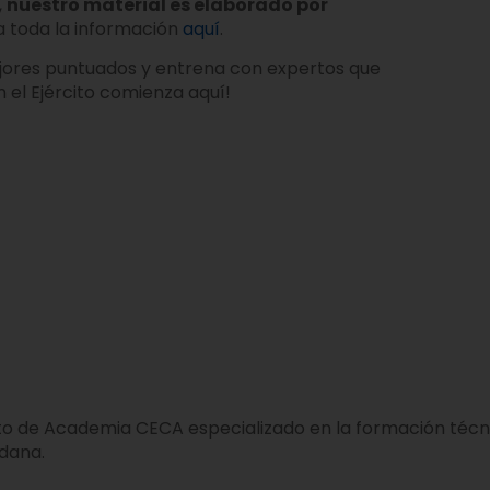
,
nuestro material es elaborado por
a toda la información
aquí
.
jores puntuados y entrena con expertos que
 el Ejército comienza aquí!
o de Academia CECA especializado en la formación técnic
adana.