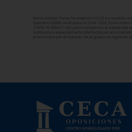
María Astasio Torres (Academia CECA) ha recibido u
Operativo FEDER de Andalucía 2014-2020, financiada 
COVID-19 (REACT-UE), para compensar el sobrecoste en
autónomos especialmente afectados por el incremento d
provocados por el impacto de la guerra de agresión d