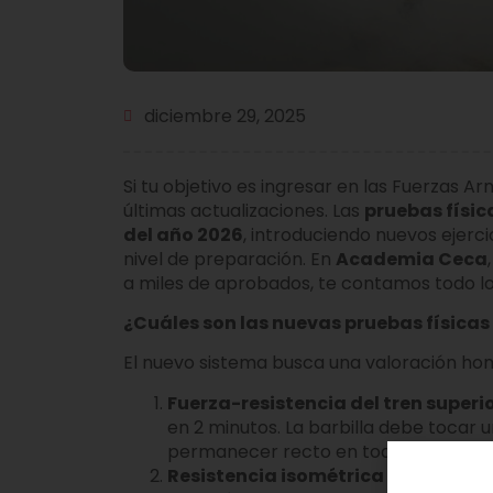
diciembre 29, 2025
Si tu objetivo es ingresar en las Fuerzas A
últimas actualizaciones. Las
pruebas físic
del año 2026
, introduciendo nuevos ejerci
nivel de preparación. En
Academia Ceca
a miles de aprobados, te contamos todo lo
¿Cuáles son las nuevas pruebas físicas
El nuevo sistema busca una valoración ho
Fuerza-resistencia del tren superio
en 2 minutos. La barbilla debe tocar 
permanecer recto en todo momento
Resistencia isométrica del core:
Se