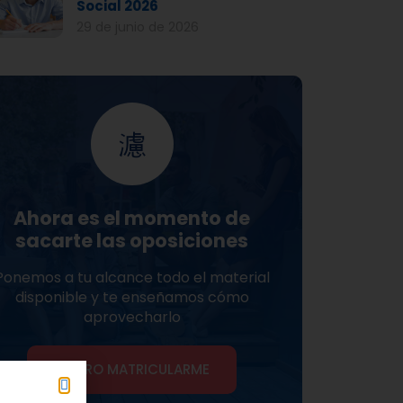
Social 2026
29 de junio de 2026
Ahora es el momento de
sacarte las oposiciones
Ponemos a tu alcance todo el material
disponible y te enseñamos cómo
aprovecharlo
QUIERO MATRICULARME