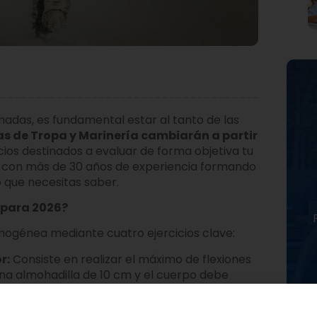
rmadas, es fundamental estar al tanto de las
as de Tropa y Marinería cambiarán a partir
cios destinados a evaluar de forma objetiva tu
, con más de 30 años de experiencia formando
 que necesitas saber.
 para 2026?
mogénea mediante cuatro ejercicios clave:
r:
Consiste en realizar el máximo de flexiones
una almohadilla de 10 cm y el cuerpo debe
.
 introduce la
plancha
sobre antebrazos.